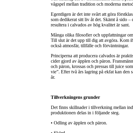
vågspel mellan tradition och moderna metode
Egentligen är det inte svårt att göra förstkl
som dedikerat sitt liv åt det. Skämt å sido – 
resultera i calvados av hög kvalitet är sant.
Många olika filosofier och uppfattningar om 
Till slut är det upp till dig att avgöra. Kom 
också atmosfär, tillfälle och förväntningar.
Principerna att producera calvados är praktisk
cider gjord av äpplen och päron. Fransmänne
och päron, krossas och pressas till juice som 
vie”. Efter två års lagring på ekfat kan den
år.
Tillverkningens grunder
Det finns skillnader i tillverkning mellan in
produktionen delas in i följande steg.
• Odling av äpplen och päron.
• Skörd.