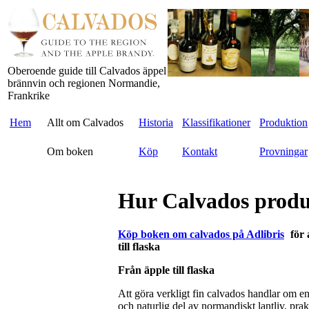
Oberoende guide till Calvados äppel
brännvin och regionen Normandie,
Frankrike
Hem
Allt om Calvados
Historia
Klassifikationer
Produktion
Om boken
Köp
Kontakt
Provningar
Hur Calvados produ
Köp boken om calvados på Adlibris
för 
till flaska
Från äpple till flaska
Att göra verkligt fin calvados handlar om en
och naturlig del av normandiskt lantliv, prak