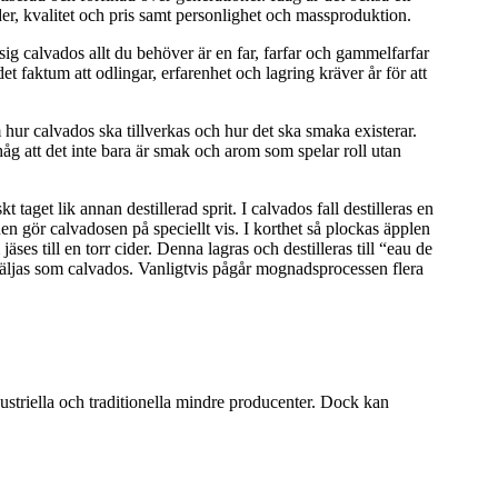
r, kvalitet och pris samt personlighet och massproduktion.
assig calvados allt du behöver är en far, farfar och gammelfarfar
det faktum att odlingar, erfarenhet och lagring kräver år för att
hur calvados ska tillverkas och hur det ska smaka existerar.
ihåg att det inte bara är smak och arom som spelar roll utan
t taget lik annan destillerad sprit. I calvados fall destilleras en
n gör calvadosen på speciellt vis. I korthet så plockas äpplen
jäses till en torr cider. Denna lagras och destilleras till “eau de
 säljas som calvados. Vanligtvis pågår mognadsprocessen flera
dustriella och traditionella mindre producenter. Dock kan