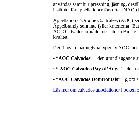
användas samt hur pressning, jäsning, destill
institutet för appellationer förkortat INAO (
Appellation d’Origine Contrôlée; (AOC) kan
Äppelbrandy som inte fyller kriterierna “Eau
AOC Calvados område mestadels i Bretagne 
kvalitet.
Det finns tre namngivna typer av AOC med n
• “
AOC Calvados
” – den grundläggande a
•
“ AOC Calvados Pays d’Auge
” – den me
• “
AOC Calvados Domfrontais
” – gjord 
Läs mer om calvados appelationer i boken o