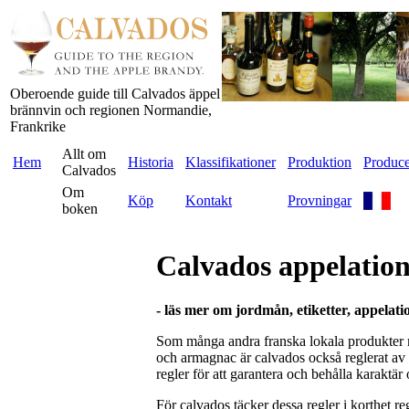
Oberoende guide till Calvados äppel
brännvin och regionen Normandie,
Frankrike
Allt om
Hem
Historia
Klassifikationer
Produktion
Produce
Calvados
Om
Köp
Kontakt
Provningar
boken
Calvados appelatio
- läs mer om jordmån, etiketter, appelat
Som många andra franska lokala produkter 
och armagnac är calvados också reglerat av e
regler för att garantera och behålla karaktär
För calvados täcker dessa regler i korthet r