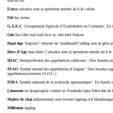
som ett fel.
Extra
calvados som ej spenderat mindre än 6 år i ekfat.
Fût
fat, tunna.
G.A.E.C
‘Groupement Agricole d’Exploitation en Commun’. En förk
Gite
hus eller rum som hyrs ut, ofta med frukost.
Haut-tige
‘högväxt’, betyder än ‘traditionell’ odling som är glest 
Hors d’Age
utan ålder. Calvados som ej spenderat mindre än 6 år i
IDAC
‘Interproffesion des appellations cidricoles’. Den franska o
INAO
‘Institut ational des appellations d´origine’. Den franska or
appellationssystemen (A.O.C.)
INRA
‘Institut national de la recherche agronomique’. En fransk 
Limousin
en skogsregion i mitten av Frankrike nära Allier där ek 
Maître de chai
källarmästare som överser lagring och blandningar
Millésime
årgång.