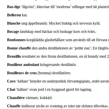
Bas-tige
‘lågväxt’, hänvisar till ‘moderna’ odlingar med tät planter
Belleron
kar.
Blanche
ung äppelbrandy. Mycket fruktig och serveras kyld.
Bocage
landskap med häckar och buskage kors och tvärs.
Bonbonnes
korgklädda glasbehållare som används till att förvara
Bonne chauffe
den andra destillationen av ‘petite eau’. En färglö
Brouillis
resultatet av den första destillationen, en rå brandy med 2
Bouilleur ambulant
kringresande destillatör.
Bouilleurs de crus
(hemma) destillatörer.
Cave
‘källare’ betyder en underjordisk förvaringsplats, ordet anvä
Chai
‘källare’ ovan jord i en byggnad gjord för lagring.
Chaudiére
värmare, kokkärl.
Chauffe
indikerar nivån av rostning av träet när ekfaten tillverkas.