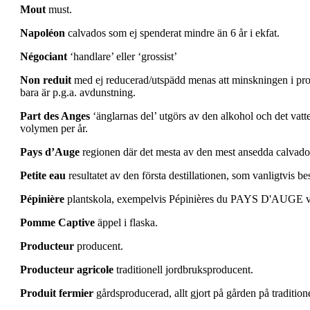
Mout
must.
Napoléon
calvados som ej spenderat mindre än 6 år i ekfat.
Négociant
‘handlare’ eller ‘grossist’
Non reduit
med ej reducerad/utspädd menas att minskningen i procen
bara är p.g.a. avdunstning.
Part des Anges
‘änglarnas del’ utgörs av den alkohol och det vat
volymen per år.
Pays d’Auge
regionen där det mesta av den mest ansedda calvados
Petite eau
resultatet av den första destillationen, som vanligtvis b
Pépinière
plantskola, exempelvis Pépinières du PAYS D'AUGE vi
Pomme Captive
äppel i flaska.
Producteur
producent.
Producteur agricole
traditionell jordbruksproducent.
Produit fermier
gårdsproducerad, allt gjort på gården på tradition