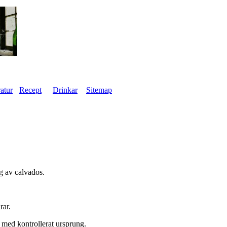
ratur
Recept
Drinkar
Sitemap
g av calvados.
rar.
n med kontrollerat ursprung.