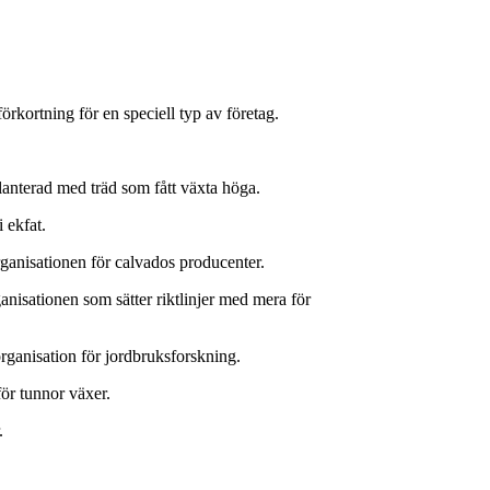
ortning för en speciell typ av företag.
planterad med träd som fått växta höga.
 ekfat.
rganisationen för calvados producenter.
ganisationen som sätter riktlinjer med mera för
organisation för jordbruksforskning.
för tunnor växer.
.