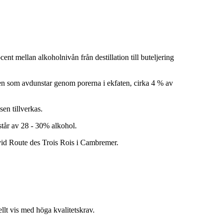
t mellan alkoholnivån från destillation till buteljering
ten som avdunstar genom porerna i ekfaten, cirka 4 % av
en tillverkas.
estår av 28 - 30% alkohol.
d Route des Trois Rois i Cambremer.
ellt vis med höga kvalitetskrav.