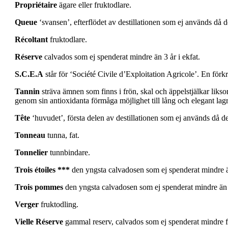
Propriétaire
ägare eller fruktodlare.
Queue
‘svansen’, efterflödet av destillationen som ej används då d
Récoltant
fruktodlare.
Réserve
calvados som ej spenderat mindre än 3 år i ekfat.
S.C.E.A
står för ‘Société Civile d’Exploitation Agricole’. En förkr
Tannin
sträva ämnen som finns i frön, skal och äppelstjälkar liksom
genom sin antioxidanta förmåga möjlighet till lång och elegant lagr
Tête
‘huvudet’, första delen av destillationen som ej används då d
Tonneau
tunna, fat.
Tonnelier
tunnbindare.
Trois étoiles ***
den yngsta calvadosen som ej spenderat mindre än 
Trois pommes
den yngsta calvadosen som ej spenderat mindre än tv
Verger
fruktodling.
Vielle Réserve
gammal reserv, calvados som ej spenderat mindre fy