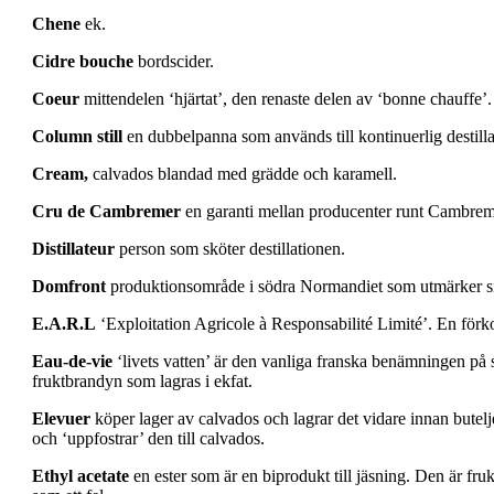
Chene
ek.
Cidre bouche
bordscider.
Coeur
mittendelen ‘hjärtat’, den renaste delen av ‘bonne chauffe’. 
Column still
en dubbelpanna som används till kontinuerlig destil
Cream,
calvados blandad med grädde och karamell.
Cru de Cambremer
en garanti mellan producenter runt Cambreme
Distillateur
person som sköter destillationen.
Domfront
produktionsområde i södra Normandiet som utmärker sig
E.A.R.L
‘Exploitation Agricole à Responsabilité Limité’. En förko
Eau-de-vie
‘livets vatten’ är den vanliga franska benämningen på s
fruktbrandyn som lagras i ekfat.
Elevuer
köper lager av calvados och lagrar det vidare innan bute
och ‘uppfostrar’ den till calvados.
Ethyl acetate
en ester som är en biprodukt till jäsning. Den är fruk