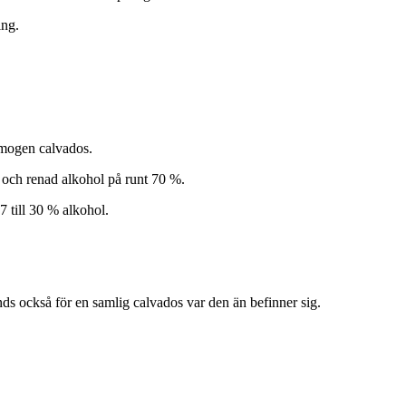
ing.
 mogen calvados.
s och renad alkohol på runt 70 %.
7 till 30 % alkohol.
nds också för en samlig calvados var den än befinner sig.