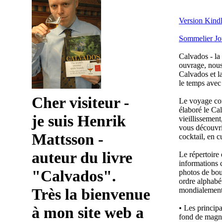
Version Kind
Sommelier Jou
Calvados - la
ouvrage, nous
Calvados et l
le temps avec 
Cher visiteur -
Le voyage con
élaboré le Cal
je suis Henrik
vieillissement
vous découvri
Mattsson -
cocktail, en c
auteur du livre
Le répertoire 
informations 
"Calvados".
photos de bout
ordre alphabé
Très la bienvenue
mondialement
à mon site web a
• Les principau
fond de magnif