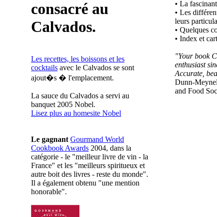
• La fascinant
consacré au
• Les différen
leurs particula
Calvados.
• Quelques co
• Index et car
"Your book Ca
Les recettes,
les boissons et les
enthusiast si
cocktails
avec le Calvados se sont
Accurate, beau
ajout�s � l'emplacement.
Dunn-Meynell,
and Food Soc
La sauce du Calvados a servi au
banquet 2005 Nobel.
Lisez plus au homesite Nobel
Le gagnant
Gourmand World
Cookbook Awards
2004, dans la
catégorie - le "meilleur livre de vin - la
France" et les "meilleurs spiritueux et
autre boit des livres - reste du monde".
Il a également obtenu "une mention
honorable".