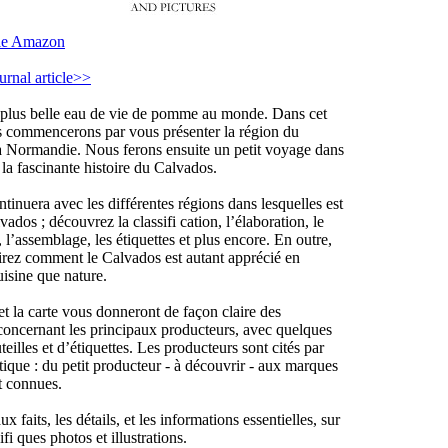
le Amazon
rnal article>>
 plus belle eau de vie de pomme au monde. Dans cet
 commencerons par vous présenter la région du
a Normandie. Nous ferons ensuite un petit voyage dans
la fascinante histoire du Calvados.
tinuera avec les différentes régions dans lesquelles est
vados ; découvrez la classifi cation, l’élaboration, le
, l’assemblage, les étiquettes et plus encore. En outre,
rez comment le Calvados est autant apprécié en
uisine que nature.
et la carte vous donneront de façon claire des
concernant les principaux producteurs, avec quelques
eilles et d’étiquettes. Les producteurs sont cités par
tique : du petit producteur - à découvrir - aux marques
 connues.
x faits, les détails, et les informations essentielles, sur
i ques photos et illustrations.